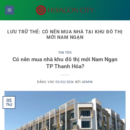
Bỏ
qua
nội
dung
LƯU TRỮ THẺ:
CÓ NÊN MUA NHÀ TẠI KHU ĐÔ THỊ
MỚI NAM NGẠN
TIN TỨC
Có nên mua nhà khu đô thị mới Nam Ngạn
TP Thanh Hóa?
ĐĂNG VÀO
05/02/2026
BỞI
ADMIN
05
Th2