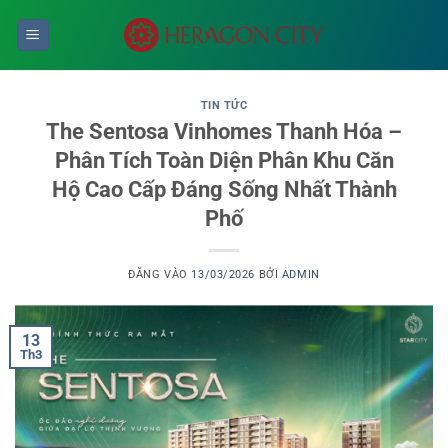
Bỏ
qua
nội
dung
TIN TỨC
The Sentosa Vinhomes Thanh Hóa –
Phân Tích Toàn Diện Phân Khu Căn
Hộ Cao Cấp Đáng Sống Nhất Thành
Phố
ĐĂNG VÀO
13/03/2026
BỞI
ADMIN
13
Th3