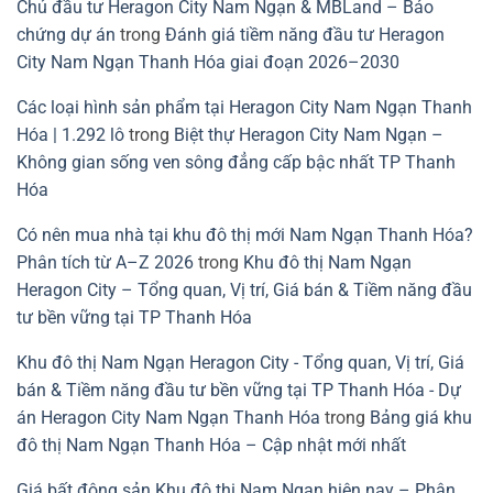
Chủ đầu tư Heragon City Nam Ngạn & MBLand – Bảo
chứng dự án
trong
Đánh giá tiềm năng đầu tư Heragon
City Nam Ngạn Thanh Hóa giai đoạn 2026–2030
Các loại hình sản phẩm tại Heragon City Nam Ngạn Thanh
Hóa | 1.292 lô
trong
Biệt thự Heragon City Nam Ngạn –
Không gian sống ven sông đẳng cấp bậc nhất TP Thanh
Hóa
Có nên mua nhà tại khu đô thị mới Nam Ngạn Thanh Hóa?
Phân tích từ A–Z 2026
trong
Khu đô thị Nam Ngạn
Heragon City – Tổng quan, Vị trí, Giá bán & Tiềm năng đầu
tư bền vững tại TP Thanh Hóa
Khu đô thị Nam Ngạn Heragon City - Tổng quan, Vị trí, Giá
bán & Tiềm năng đầu tư bền vững tại TP Thanh Hóa - Dự
án Heragon City Nam Ngạn Thanh Hóa
trong
Bảng giá khu
đô thị Nam Ngạn Thanh Hóa – Cập nhật mới nhất
Giá bất động sản Khu đô thị Nam Ngạn hiện nay – Phân