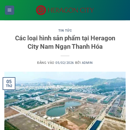
Bỏ
qua
nội
dung
TIN TỨC
Các loại hình sản phẩm tại Heragon
City Nam Ngạn Thanh Hóa
ĐĂNG VÀO
05/02/2026
BỞI
ADMIN
05
Th2