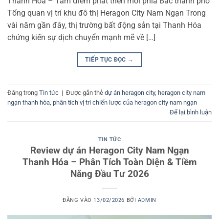
Thanh Hóa – Tâm điểm phát triển mới phía Bắc thành phố
Tổng quan vị trí khu đô thị Heragon City Nam Ngạn Trong
vài năm gần đây, thị trường bất động sản tại Thanh Hóa
chứng kiến sự dịch chuyển mạnh mẽ về […]
TIẾP TỤC ĐỌC
→
Đăng trong
Tin tức
|
Được gắn thẻ
dự án heragon city
,
heragon city nam
ngạn thanh hóa
,
phân tích vị trí chiến lược của heragon city nam ngạn
Để lại bình luận
TIN TỨC
Review dự án Heragon City Nam Ngạn
Thanh Hóa – Phân Tích Toàn Diện & Tiềm
Năng Đầu Tư 2026
ĐĂNG VÀO
13/02/2026
BỞI
ADMIN