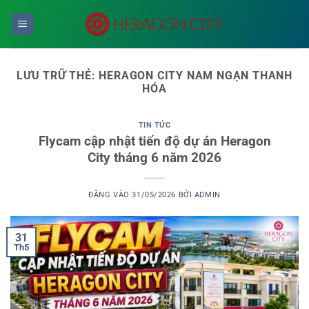
Bỏ
qua
nội
dung
LƯU TRỮ THẺ:
HERAGON CITY NAM NGẠN THANH
HÓA
TIN TỨC
Flycam cập nhật tiến độ dự án Heragon
City tháng 6 năm 2026
ĐĂNG VÀO
31/05/2026
BỞI
ADMIN
31
Th5