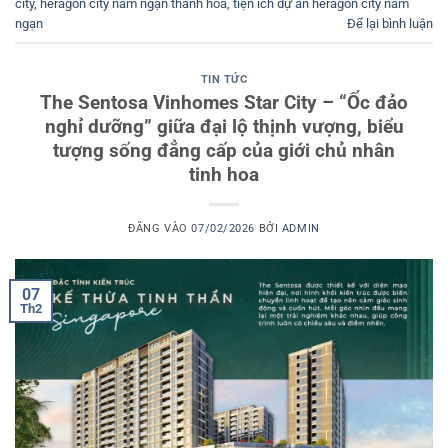
city
,
heragon city nam ngạn thanh hóa
,
tiện ích dự án heragon city nam
ngạn
Để lại bình luận
TIN TỨC
The Sentosa Vinhomes Star City – “Ốc đảo
nghỉ dưỡng” giữa đại lộ thịnh vượng, biểu
tượng sống đẳng cấp của giới chủ nhân
tinh hoa
ĐĂNG VÀO
07/02/2026
BỞI
ADMIN
07
Th2