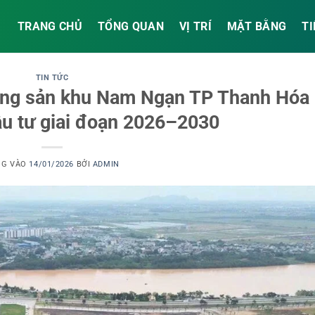
TRANG CHỦ
TỔNG QUAN
VỊ TRÍ
MẶT BẰNG
TI
TIN TỨC
động sản khu Nam Ngạn TP Thanh Hóa
u tư giai đoạn 2026–2030
NG VÀO
14/01/2026
BỞI
ADMIN