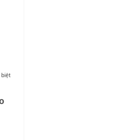
 biệt
o