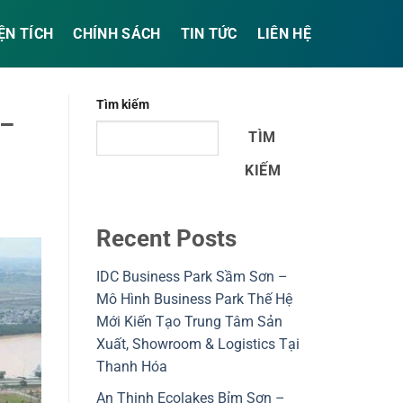
ỆN TÍCH
CHÍNH SÁCH
TIN TỨC
LIÊN HỆ
Tìm kiếm
 –
TÌM
KIẾM
Recent Posts
IDC Business Park Sầm Sơn –
Mô Hình Business Park Thế Hệ
Mới Kiến Tạo Trung Tâm Sản
Xuất, Showroom & Logistics Tại
Thanh Hóa
An Thịnh Ecolakes Bỉm Sơn –