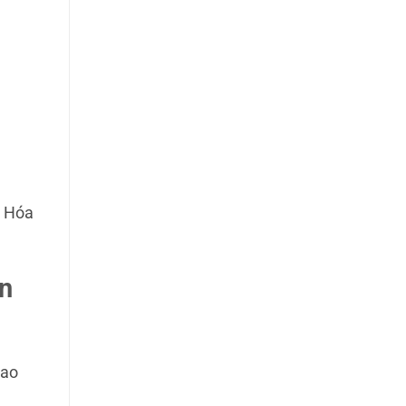
h Hóa
ạn
iao