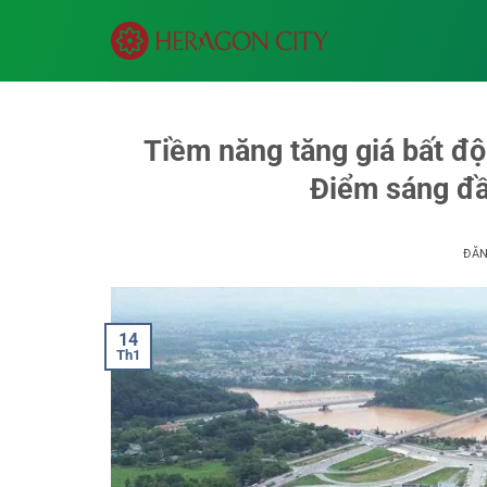
Bỏ
qua
nội
dung
Tiềm năng tăng giá bất 
Điểm sáng đầ
ĐĂ
14
Th1