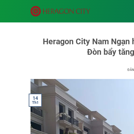
Bỏ
qua
nội
dung
Heragon City Nam Ngạn h
Đòn bẩy tăng
ĐĂ
14
Th1