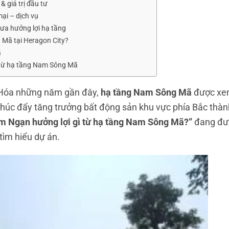
& giá trị đầu tư
ại – dịch vụ
ưa hưởng lợi hạ tầng
 Mã tại Heragon City?
ã
t từ hạ tầng Nam Sông Mã
h Hóa những năm gần đây,
hạ tầng Nam Sông Mã
được xe
thúc đẩy tăng trưởng bất động sản khu vực phía Bắc thàn
m Ngạn hưởng lợi gì từ hạ tầng Nam Sông Mã?”
đang đượ
tìm hiểu dự án.