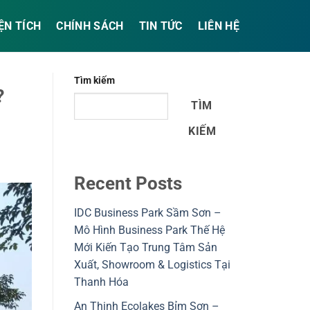
ỆN TÍCH
CHÍNH SÁCH
TIN TỨC
LIÊN HỆ
Tìm kiếm
?
TÌM
KIẾM
Recent Posts
IDC Business Park Sầm Sơn –
Mô Hình Business Park Thế Hệ
Mới Kiến Tạo Trung Tâm Sản
Xuất, Showroom & Logistics Tại
Thanh Hóa
An Thịnh Ecolakes Bỉm Sơn –