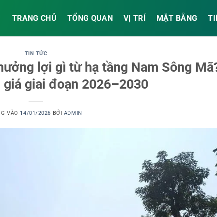
TRANG CHỦ
TỔNG QUAN
VỊ TRÍ
MẶT BẰNG
TI
TIN TỨC
ưởng lợi gì từ hạ tầng Nam Sông Mã
 giá giai đoạn 2026–2030
NG VÀO
14/01/2026
BỞI
ADMIN