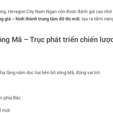
thông, Heragon City Nam Ngạn còn được đánh giá cao nhờ
g giá – hình thành trung tâm đô thị mới
, tạo ra tiềm năn
g Mã – Trục phát triển chiến lượ
– hạ tầng nằm dọc hai bên bờ sông Mã, đóng vai trò:
ực phía Bắc
ế mới