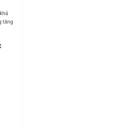
 khả
g tăng
c