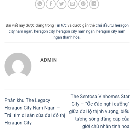
Bài viết này được đăng trong
Tin tức
và được gắn thẻ
chủ đầu tư heragon
city nam ngạn
,
heragon city
,
heragon city nam ngạn
,
heragon city nam
ngạn thanh hóa
.
ADMIN
The Sentosa Vinhomes Star
Phân khu The Legacy
City – “Ốc đảo nghỉ dưỡng”
Heragon City Nam Ngạn –
giữa đại lộ thịnh vượng, biểu
Trái tim di sản của đại đô thị
tượng sống đẳng cấp của
Heragon City
giới chủ nhân tinh hoa