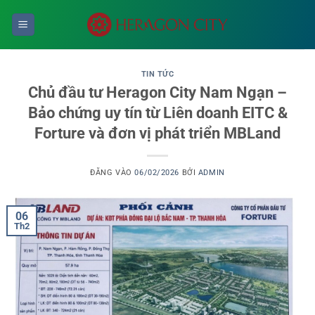
Bỏ
qua
nội
dung
TIN TỨC
Chủ đầu tư Heragon City Nam Ngạn –
Bảo chứng uy tín từ Liên doanh EITC &
Forture và đơn vị phát triển MBLand
ĐĂNG VÀO
06/02/2026
BỞI
ADMIN
06
Th2