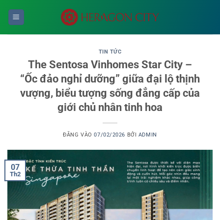
Bỏ
qua
nội
dung
TIN TỨC
The Sentosa Vinhomes Star City –
“Ốc đảo nghỉ dưỡng” giữa đại lộ thịnh
vượng, biểu tượng sống đẳng cấp của
giới chủ nhân tinh hoa
ĐĂNG VÀO
07/02/2026
BỞI
ADMIN
07
Th2